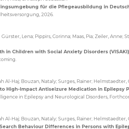
iningsumgebung für die Pflegeausbildung in Deuts
dheitsversorgung,
2026
.
ürster, Lena; Pippirs, Corinna; Maas, Pia; Zeiler, Anne; S
th in Children with Social Anxiety Disorders (VISAKI
coming.
rah Al-Haj; Bouzan, Nataly; Surges, Rainer; Helmstaedter,
 to High-Impact Antiseizure Medication in Epilepsy 
elligence in Epilepsy and Neurological Disorders,
Forthco
rah Al-Haj; Bouzan, Nataly; Surges, Rainer; Helmstaedter,
Search Behaviour Differences in Persons with Epile