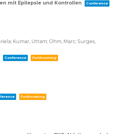
nen mit Epilepsie und Kontrollen
Conference
abriela; Kumar, Uttam; Ohm, Marc; Surges,
e
Conference
Forthcoming
ference
Forthcoming