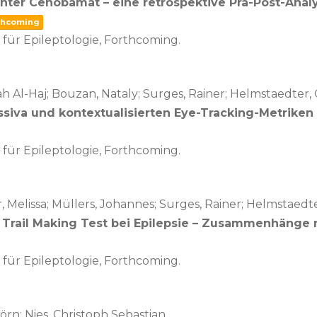
ter Cenobamat – eine retrospektive Prä-Post-Anal
thcoming
für Epileptologie,
Forthcoming.
rah Al-Haj; Bouzan, Nataly; Surges, Rainer; Helmstaedter,
va und kontextualisierten Eye-Tracking-Metriken 
für Epileptologie,
Forthcoming.
r, Melissa; Müllers, Johannes; Surges, Rainer; Helmstaedt
m Trail Making Test bei Epilepsie – Zusammenhäng
für Epileptologie,
Forthcoming.
jörn; Nies, Christoph Sebastian