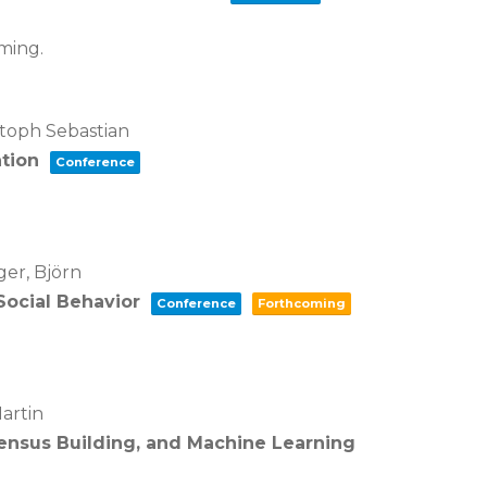
ming.
istoph Sebastian
ation
Conference
ger, Björn
Social Behavior
Conference
Forthcoming
Martin
nsensus Building, and Machine Learning