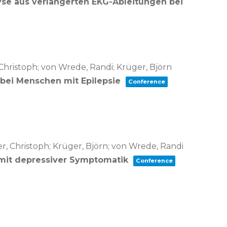
yse aus verlängerten EKG-Ableitungen bei
 Christoph; von Wrede, Randi; Krüger, Björn
bei Menschen mit Epilepsie
Conference
er, Christoph; Krüger, Björn; von Wrede, Randi
e mit depressiver Symptomatik
Conference