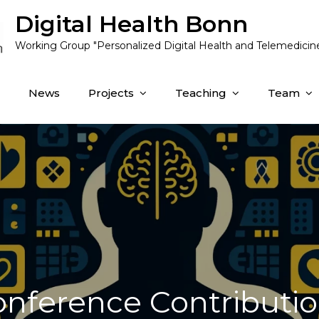
Digital Health Bonn
Working Group "Personalized Digital Health and Telemedicin
News
Projects
Teaching
Team
nference Contributi