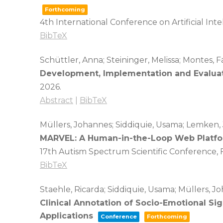
Forthcoming
4th International Conference on Artificial Int
BibTeX
Schüttler, Anna; Steininger, Melissa; Montes, F
Development, Implementation and Evaluat
2026
.
Abstract
|
BibTeX
Müllers, Johannes; Siddiquie, Usama; Lemken, 
MARVEL: A Human-in-the-Loop Web Platform
17th Autism Spectrum Scientific Conference,
BibTeX
Staehle, Ricarda; Siddiquie, Usama; Müllers, J
Clinical Annotation of Socio-Emotional Si
Applications
Conference
Forthcoming