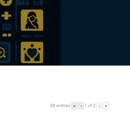
38 entries
1 of 2
«
‹
›
»