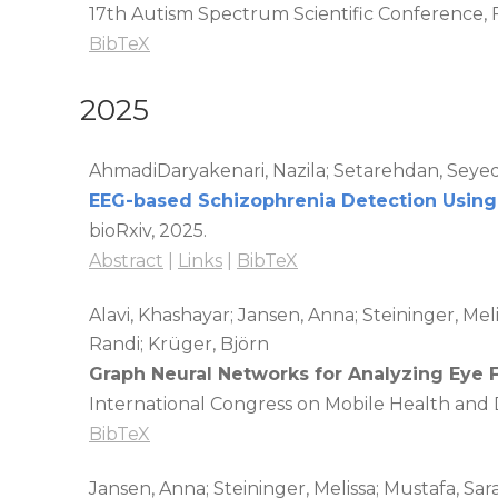
17th Autism Spectrum Scientific Conference,
BibTeX
2025
AhmadiDaryakenari, Nazila; Setarehdan, Seye
EEG-based Schizophrenia Detection Using 
bioRxiv,
2025
.
Abstract
|
Links
|
BibTeX
Alavi, Khashayar; Jansen, Anna; Steininger, Me
Randi; Krüger, Björn
Graph Neural Networks for Analyzing Eye F
International Congress on Mobile Health and D
BibTeX
Jansen, Anna; Steininger, Melissa; Mustafa, Sa