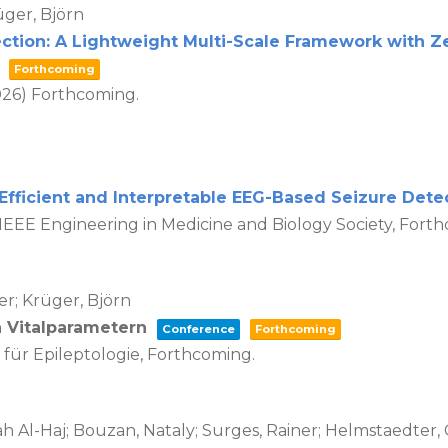
üger, Björn
ction: A Lightweight Multi-Scale Framework with Ze
Forthcoming
026)
Forthcoming.
Efficient and Interpretable EEG-Based Seizure Dete
IEEE Engineering in Medicine and Biology Society,
Forth
er; Krüger, Björn
n Vitalparametern
Conference
Forthcoming
für Epileptologie,
Forthcoming.
rah Al-Haj; Bouzan, Nataly; Surges, Rainer; Helmstaedter,