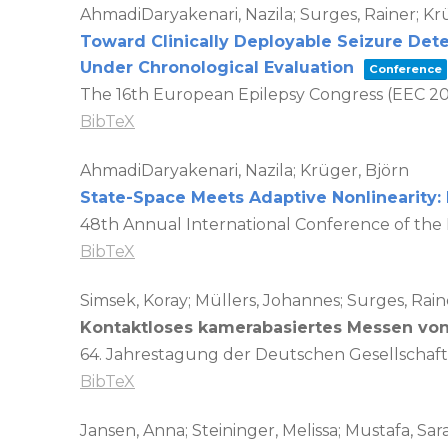
AhmadiDaryakenari, Nazila; Surges, Rainer; Kr
Toward Clinically Deployable Seizure Dete
Under Chronological Evaluation
Conference
The 16th European Epilepsy Congress (EEC 2
BibTeX
AhmadiDaryakenari, Nazila; Krüger, Björn
State-Space Meets Adaptive Nonlinearity: 
48th Annual International Conference of the 
BibTeX
Simsek, Koray; Müllers, Johannes; Surges, Rain
Kontaktloses kamerabasiertes Messen vo
64. Jahrestagung der Deutschen Gesellschaft 
BibTeX
Jansen, Anna; Steininger, Melissa; Mustafa, Sa