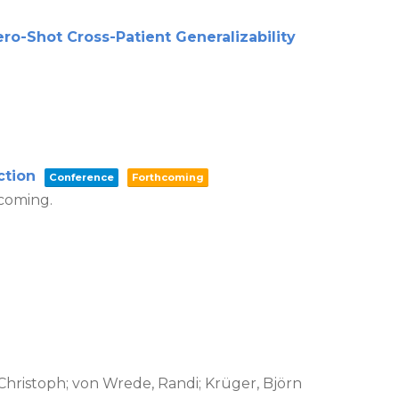
ro-Shot Cross-Patient Generalizability
ction
Conference
Forthcoming
coming.
 Christoph; von Wrede, Randi; Krüger, Björn