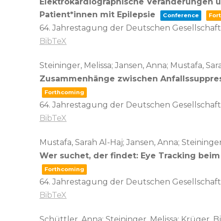
Elektrokardiographische Veränderungen un
Patient*innen mit Epilepsie
Conference
For
64. Jahrestagung der Deutschen Gesellschaft 
BibTeX
Steininger, Melissa; Jansen, Anna; Mustafa, Sa
Zusammenhänge zwischen Anfallssuppressi
Forthcoming
64. Jahrestagung der Deutschen Gesellschaft 
BibTeX
Mustafa, Sarah Al-Haj; Jansen, Anna; Steininge
Wer suchet, der findet: Eye Tracking bei
Forthcoming
64. Jahrestagung der Deutschen Gesellschaft 
BibTeX
Schüttler, Anna; Steininger, Melissa; Krüger, B