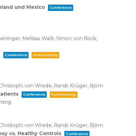
chland und Mexico
Conference
teininger, Melissa; Walk, Simon; von Bock,
)
Conference
Forthcoming
 Christoph; von Wrede, Randi; Krüger, Björn
Patients
Conference
Forthcoming
ming.
 Christoph; von Wrede, Randi; Krüger, Björn
psy vs. Healthy Controls
Conference